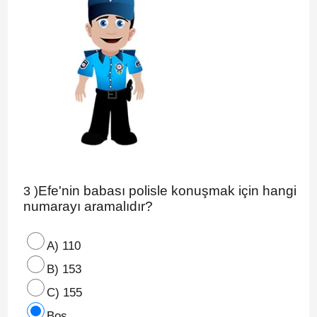
Efe'nin babası polisle konuşmak için hangi
3 )
numarayı aramalıdır?
A) 110
B) 153
C) 155
Boş