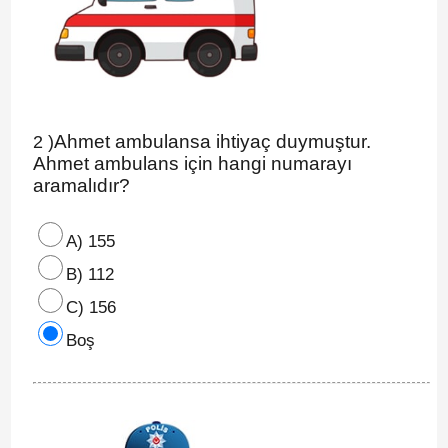
Ahmet ambulansa ihtiyaç duymuştur.
2 )
Ahmet ambulans için hangi numarayı
aramalıdır?
A) 155
B) 112
C) 156
Boş