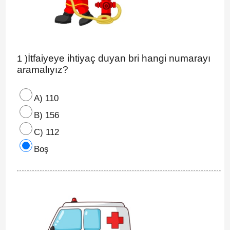
İtfaiyeye ihtiyaç duyan bri hangi numarayı
1 )
aramalıyız?
A) 110
B) 156
C) 112
Boş