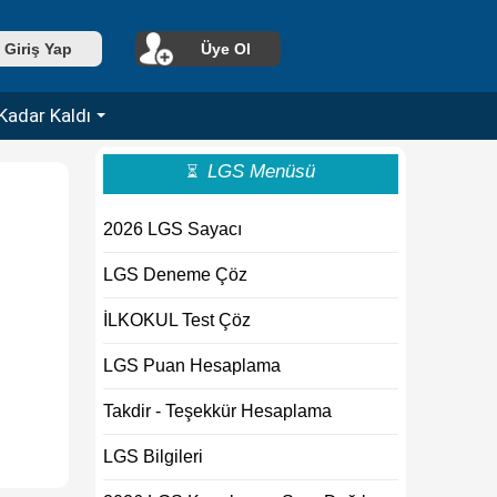
Giriş Yap
Üye Ol
Kadar Kaldı
LGS Menüsü
⏳
2026 LGS Sayacı
LGS Deneme Çöz
İLKOKUL Test Çöz
LGS Puan Hesaplama
Takdir - Teşekkür Hesaplama
LGS Bilgileri