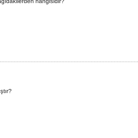
ğıdakilerden hangisidir?
ştır?