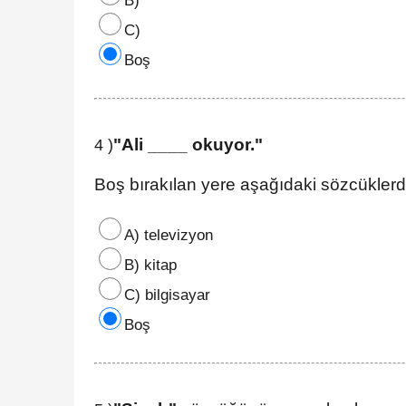
B)
C)
Boş
"Ali ____ okuyor."
4 )
Boş bırakılan yere aşağıdaki sözcüklerd
A) televizyon
B) kitap
C) bilgisayar
Boş