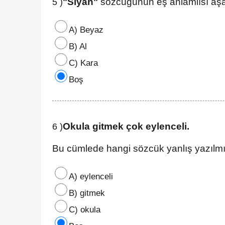
"Siyah"
sözcüğünün eş anlamlısı aşa
5 )
A) Beyaz
B) Al
C) Kara
Boş
Okula gitmek çok eylenceli.
6 )
Bu cümlede hangi sözcük yanlış yazılmı
A) eylenceli
B) gitmek
C) okula