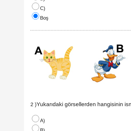
C)
Boş
Yukarıdaki görsellerden hangisinin is
2 )
A)
B)