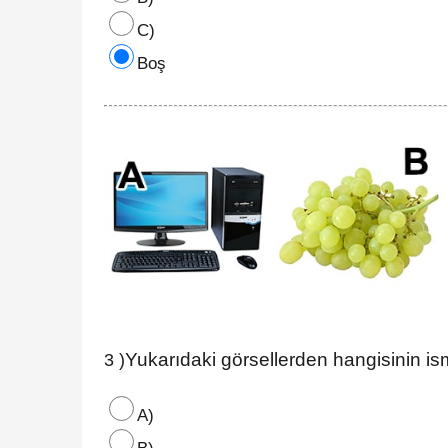
C)
Boş
Yukarıdaki görsellerden hangisinin i
3 )
A)