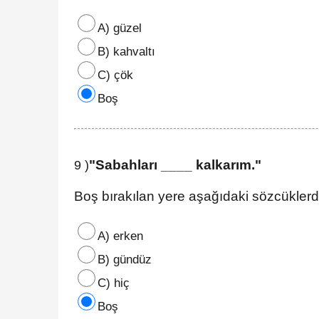
A) güzel
B) kahvaltı
C) çök
Boş
"Sabahları ____ kalkarım."
9 )
Boş bırakılan yere aşağıdaki sözcüklerd
A) erken
B) gündüz
C) hiç
Boş