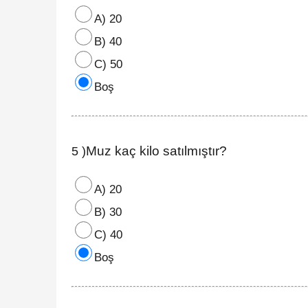
A) 20
B) 40
C) 50
Boş
Muz kaç kilo satılmıştır?
5 )
A) 20
B) 30
C) 40
Boş