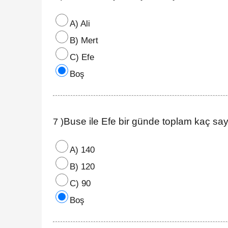
A) Ali
B) Mert
C) Efe
Boş
Buse ile Efe bir günde toplam kaç s
7 )
A) 140
B) 120
C) 90
Boş