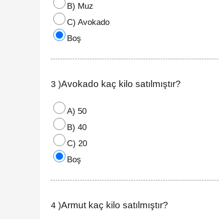
B) Muz
C) Avokado
Boş
Avokado kaç kilo satılmıştır?
3 )
A) 50
B) 40
C) 20
Boş
Armut kaç kilo satılmıştır?
4 )