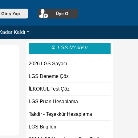
Giriş Yap
Üye Ol
Kadar Kaldı
LGS Menüsü
⏳
2026 LGS Sayacı
LGS Deneme Çöz
İLKOKUL Test Çöz
LGS Puan Hesaplama
Takdir - Teşekkür Hesaplama
LGS Bilgileri