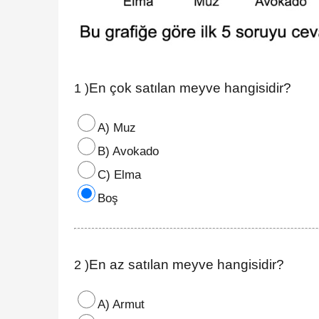
En çok satılan meyve hangisidir?
1 )
A) Muz
B) Avokado
C) Elma
Boş
En az satılan meyve hangisidir?
2 )
A) Armut