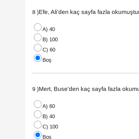
Efe, Ali'den kaç sayfa fazla okumuştu
8 )
A) 40
B) 100
C) 60
Boş
Mert, Buse'den kaç sayfa fazla okum
9 )
A) 60
B) 40
C) 100
Boş