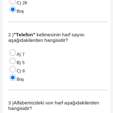
C) 28
Boş
"Telefon"
kelimesinin harf sayısı
2 )
aşağıdakilerden hangisidir?
A) 7
B) 5
C) 6
Boş
Alfabemizdeki son harf aşağıdakilerden
3 )
hangisidir?