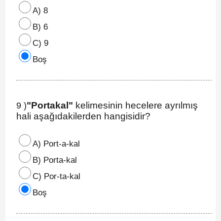
A) 8
B) 6
C) 9
Boş
"Portakal"
kelimesinin hecelere ayrılmış
9 )
hali aşağıdakilerden hangisidir?
A) Port-a-kal
B) Porta-kal
C) Por-ta-kal
Boş