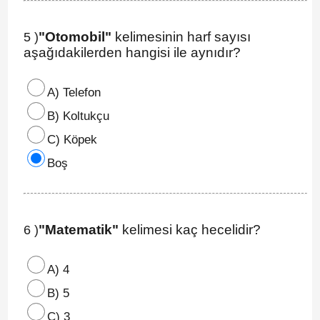
"Otomobil"
kelimesinin harf sayısı
5 )
aşağıdakilerden hangisi ile aynıdır?
A) Telefon
B) Koltukçu
C) Köpek
Boş
"Matematik"
kelimesi kaç hecelidir?
6 )
A) 4
B) 5
C) 3