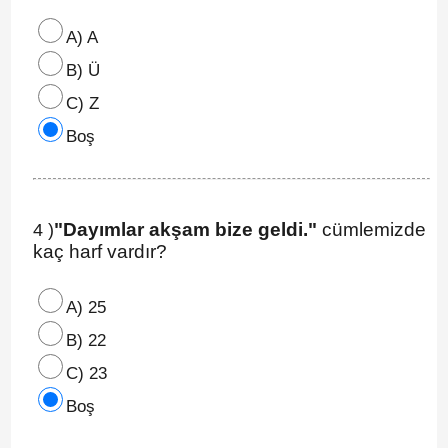
A) A
B) Ü
C) Z
Boş
"Dayımlar akşam bize geldi."
cümlemizde
4 )
kaç harf vardır?
A) 25
B) 22
C) 23
Boş