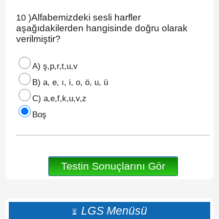
Alfabemizdeki sesli harfler
10 )
aşağıdakilerden hangisinde doğru olarak
verilmiştir?
A) ş,p,r,t,u,v
B) a, e, ı, i, o, ö, u, ü
C) a,e,f,k,u,v,z
Boş
LGS Menüsü
⏳