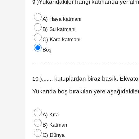
Yukarıdakiler hangi katmanda yer alm
9 )
A) Hava katmanı
B) Su katmanı
C) Kara katmanı
Boş
......, kutuplardan biraz basık, Ekvat
10 )
Yukarıda boş bırakılan yere aşağıdakile
A) Kıta
B) Katman
C) Dünya