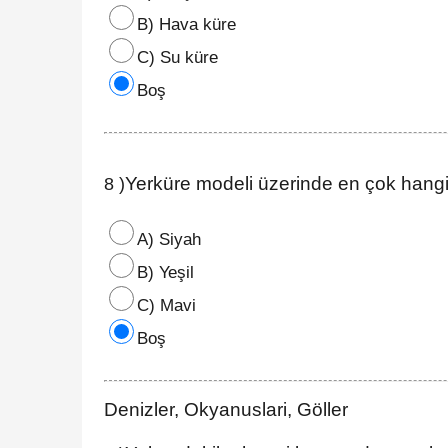
B) Hava küre
C) Su küre
Boş
Yerküre modeli üzerinde en çok hangi
8 )
A) Siyah
B) Yeşil
C) Mavi
Boş
Denizler, Okyanuslari, Göller