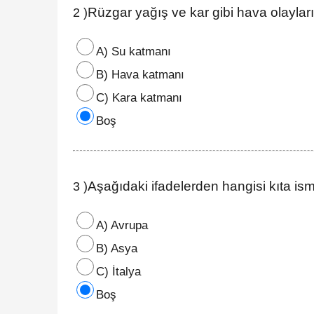
Rüzgar yağış ve kar gibi hava olayla
2 )
A) Su katmanı
B) Hava katmanı
C) Kara katmanı
Boş
Aşağıdaki ifadelerden hangisi kıta ism
3 )
A) Avrupa
B) Asya
C) İtalya
Boş