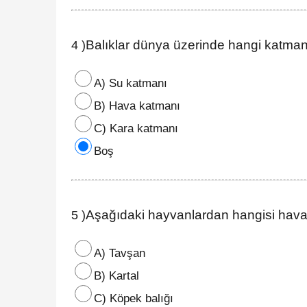
Balıklar dünya üzerinde hangi katman
4 )
A) Su katmanı
B) Hava katmanı
C) Kara katmanı
Boş
Aşağıdaki hayvanlardan hangisi hav
5 )
A) Tavşan
B) Kartal
C) Köpek balığı