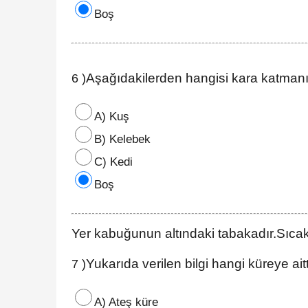
Boş
Aşağıdakilerden hangisi kara katma
6 )
A) Kuş
B) Kelebek
C) Kedi
Boş
Yer kabuğunun altındaki tabakadır.Sıcakl
Yukarıda verilen bilgi hangi küreye aitt
7 )
A) Ateş küre