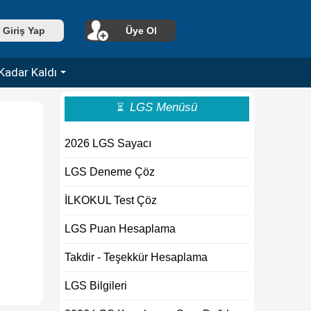
Giriş Yap
Üye Ol
Kadar Kaldı
LGS Menüsü
⏳
2026 LGS Sayacı
LGS Deneme Çöz
İLKOKUL Test Çöz
LGS Puan Hesaplama
Takdir - Teşekkür Hesaplama
LGS Bilgileri