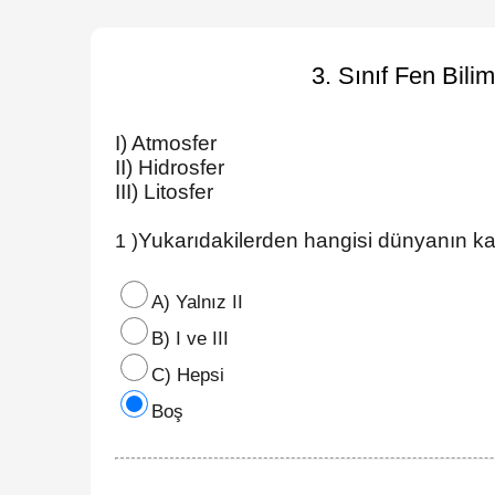
3. Sınıf Fen Bili
I) Atmosfer
II) Hidrosfer
III) Litosfer
Yukarıdakilerden hangisi dünyanın k
1 )
A) Yalnız II
B) I ve III
C) Hepsi
Boş