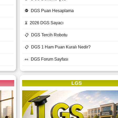
DGS Puan Hesaplama
🕵
2026 DGS Sayacı
⏳
DGS Tercih Robotu
📋
DGS 1 Ham Puan Kuralı Nedir?
📋
DGS Forum Sayfası
👀
LGS