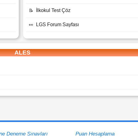
İlkokul Test Çöz
📝
LGS Forum Sayfası
👀
ALES
ine Deneme Sınavları
Puan Hesaplama