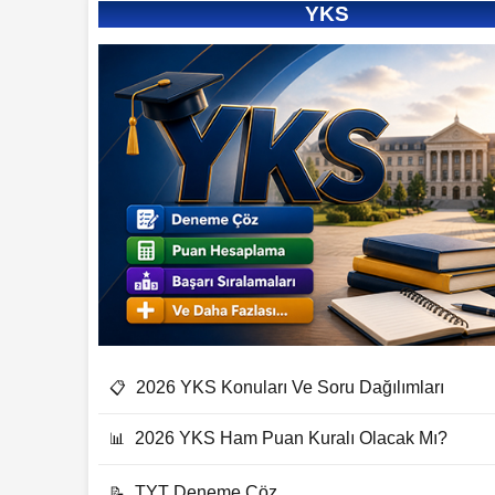
YKS
2026 YKS Konuları Ve Soru Dağılımları
📋
2026 YKS Ham Puan Kuralı Olacak Mı?
📊
TYT Deneme Çöz
📝