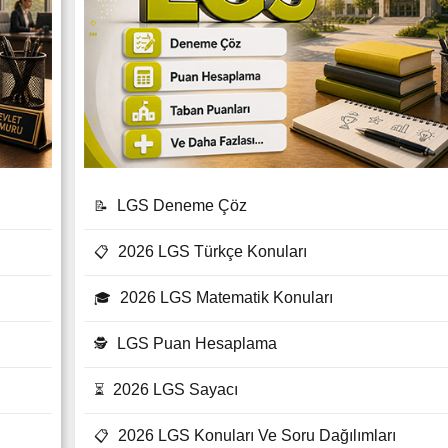
LGS Deneme Çöz
📝
2026 LGS Türkçe Konuları
📋
2026 LGS Matematik Konuları
🎓
LGS Puan Hesaplama
🕵
2026 LGS Sayacı
⏳
2026 LGS Konuları Ve Soru Dağılımları
📋