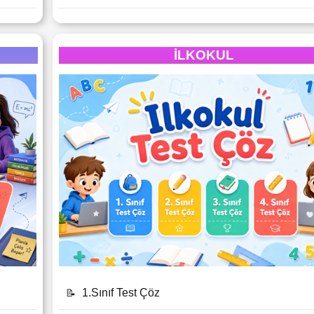
İLKOKUL
1.Sınıf Test Çöz
📝