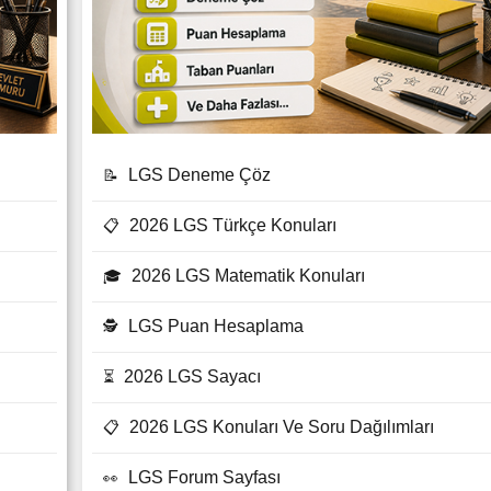
LGS Deneme Çöz
📝
2026 LGS Türkçe Konuları
📋
2026 LGS Matematik Konuları
🎓
LGS Puan Hesaplama
🕵
2026 LGS Sayacı
⏳
2026 LGS Konuları Ve Soru Dağılımları
📋
LGS Forum Sayfası
👀