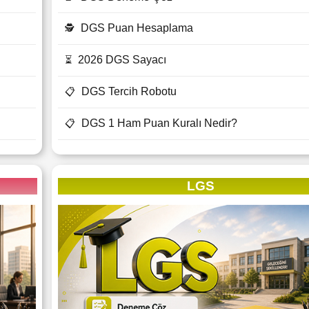
DGS Puan Hesaplama
🕵
2026 DGS Sayacı
⏳
DGS Tercih Robotu
📋
DGS 1 Ham Puan Kuralı Nedir?
📋
LGS