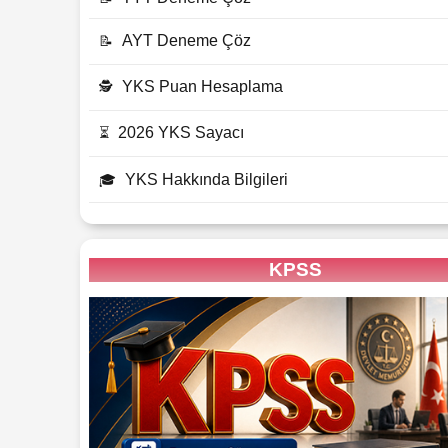
AYT Deneme Çöz
📝
YKS Puan Hesaplama
🕵
2026 YKS Sayacı
⏳
YKS Hakkında Bilgileri
🎓
KPSS