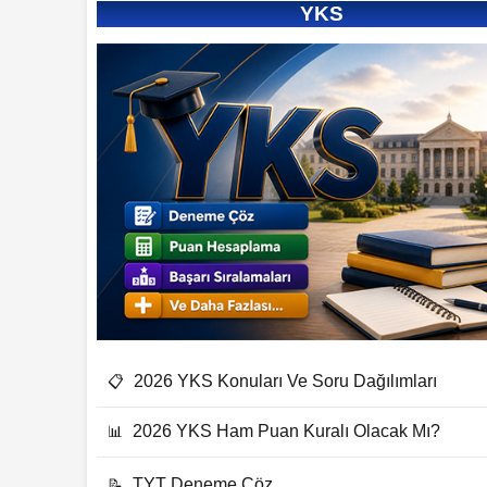
YKS
2026 YKS Konuları Ve Soru Dağılımları
📋
2026 YKS Ham Puan Kuralı Olacak Mı?
📊
TYT Deneme Çöz
📝