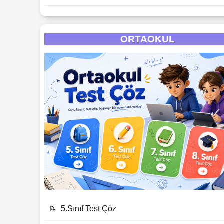
ORTAOKUL
5.Sınıf Test Çöz
📝