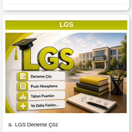
LGS
LGS Deneme Çöz
📝