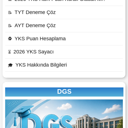
TYT Deneme Çöz
📝
AYT Deneme Çöz
📝
YKS Puan Hesaplama
🕵
2026 YKS Sayacı
⏳
YKS Hakkında Bilgileri
🎓
DGS