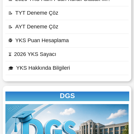
TYT Deneme Çöz
📝
AYT Deneme Çöz
📝
YKS Puan Hesaplama
🕵
2026 YKS Sayacı
⏳
YKS Hakkında Bilgileri
🎓
DGS