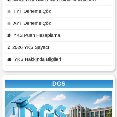
TYT Deneme Çöz
📝
AYT Deneme Çöz
📝
YKS Puan Hesaplama
🕵
2026 YKS Sayacı
⏳
YKS Hakkında Bilgileri
🎓
DGS