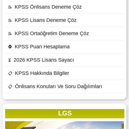
KPSS Önlisans Deneme Çöz
📝
KPSS Lisans Deneme Çöz
📝
KPSS Ortaöğretim Deneme Çöz
📝
KPSS Puan Hesaplama
🕵
2026 KPSS Lisans Sayacı
⏳
KPSS Hakkında Bilgiler
📋
Önlisans Konuları Ve Soru Dağılımları
📋
LGS