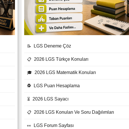
LGS Deneme Çöz
📝
2026 LGS Türkçe Konuları
📋
2026 LGS Matematik Konuları
🎓
LGS Puan Hesaplama
🕵
2026 LGS Sayacı
⏳
2026 LGS Konuları Ve Soru Dağılımları
📋
LGS Forum Sayfası
👀