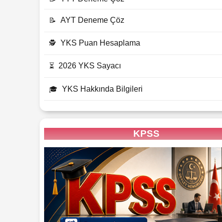
AYT Deneme Çöz
📝
YKS Puan Hesaplama
🕵
2026 YKS Sayacı
⏳
YKS Hakkında Bilgileri
🎓
KPSS