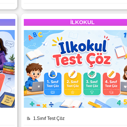
İLKOKUL
1.Sınıf Test Çöz
📝