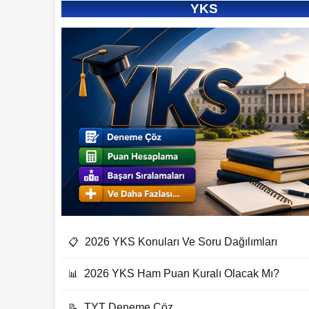
YKS
2026 YKS Konuları Ve Soru Dağılımları
📋
2026 YKS Ham Puan Kuralı Olacak Mı?
📊
TYT Deneme Çöz
📝