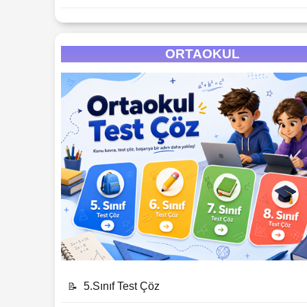
ORTAOKUL
5.Sınıf Test Çöz
📝