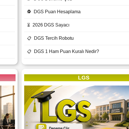
DGS Puan Hesaplama
🕵
2026 DGS Sayacı
⏳
DGS Tercih Robotu
📋
DGS 1 Ham Puan Kuralı Nedir?
📋
LGS