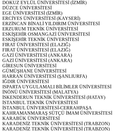
DOKUZ EYLÜL ÜNİVERSİTESİ (İZMİR)
DÜZCE ÜNİVERSİTESİ
EGE ÜNİVERSİTESİ (İZMİR)
ERCİYES ÜNİVERSİTESİ (KAYSERİ)
ERZİNCAN BİNALİ YILDIRIM ÜNİVERSİTESİ
ERZURUM TEKNİK ÜNİVERSİTESİ
ESKİŞEHİR OSMANGAZİ ÜNİVERSİTESİ
ESKİŞEHİR TEKNİK ÜNİVERSİTESİ
FIRAT ÜNİVERSİTESİ (ELAZIĞ)
FIRAT ÜNİVERSİTESİ (ELAZIĞ)
GAZİ ÜNİVERSİTESİ (ANKARA)
GAZİ ÜNİVERSİTESİ (ANKARA)
GİRESUN ÜNİVERSİTESİ
GÜMÜŞHANE ÜNİVERSİTESİ
HARRAN ÜNİVERSİTESİ (ŞANLIURFA)
IĞDIR ÜNİVERSİTESİ
ISPARTA UYGULAMALI BİLİMLER ÜNİVERSİTESİ
İNÖNÜ ÜNİVERSİTESİ (MALATYA)
İSKENDERUN TEKNİK ÜNİVERSİTESİ (HATAY)
İSTANBUL TEKNİK ÜNİVERSİTESİ
İSTANBUL ÜNİVERSİTESİ-CERRAHPAŞA
KAHRAMANMARAŞ SÜTÇÜ İMAM ÜNİVERSİTESİ
KARABÜK ÜNİVERSİTESİ
KARADENİZ TEKNİK ÜNİVERSİTESİ (TRABZON)
KARADENİZ TEKNİK ÜNİVERSİTESİ (TRABZON)