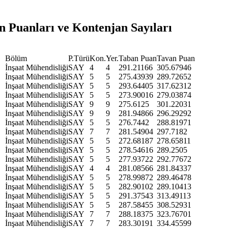
n Puanları ve Kontenjan Sayıları
Bölüm
P.Türü
Kon.
Yer.
Taban Puan
Tavan Puan
İnşaat Mühendisliği
SAY
4
4
291.21166
305.67946
İnşaat Mühendisliği
SAY
5
5
275.43939
289.72652
İnşaat Mühendisliği
SAY
5
5
293.64405
317.62312
İnşaat Mühendisliği
SAY
5
5
273.90016
279.03874
İnşaat Mühendisliği
SAY
9
9
275.6125
301.22031
İnşaat Mühendisliği
SAY
9
9
281.94866
296.29292
İnşaat Mühendisliği
SAY
5
5
276.7442
288.81971
İnşaat Mühendisliği
SAY
7
7
281.54904
297.7182
İnşaat Mühendisliği
SAY
5
5
272.68187
278.65811
İnşaat Mühendisliği
SAY
5
5
278.54616
289.2505
İnşaat Mühendisliği
SAY
5
5
277.93722
292.77672
İnşaat Mühendisliği
SAY
4
4
281.08566
281.84337
İnşaat Mühendisliği
SAY
5
5
278.99872
289.46478
İnşaat Mühendisliği
SAY
5
5
282.90102
289.10413
İnşaat Mühendisliği
SAY
5
5
291.37543
313.49113
İnşaat Mühendisliği
SAY
5
5
287.58455
308.52931
İnşaat Mühendisliği
SAY
7
7
288.18375
323.76701
İnşaat Mühendisliği
SAY
7
7
283.30191
334.45599