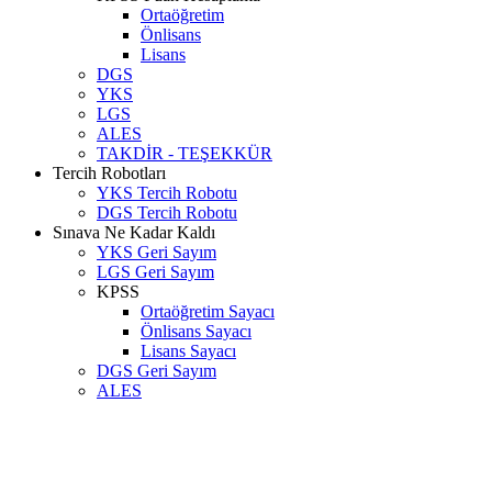
Ortaöğretim
Önlisans
Lisans
DGS
YKS
LGS
ALES
TAKDİR - TEŞEKKÜR
Tercih Robotları
YKS Tercih Robotu
DGS Tercih Robotu
Sınava Ne Kadar Kaldı
YKS Geri Sayım
LGS Geri Sayım
KPSS
Ortaöğretim Sayacı
Önlisans Sayacı
Lisans Sayacı
DGS Geri Sayım
ALES