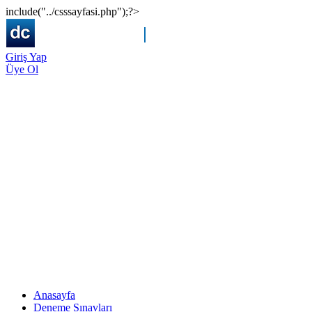
include("../csssayfasi.php");?>
Giriş Yap
Üye Ol
Anasayfa
Deneme Sınavları