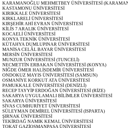
KARAMANOĞLU MEHMETBEY ÜNİVERSİTESİ (KARAMAN
KASTAMONU ÜNİVERSİTESİ
KIRIKKALE ÜNİVERSİTESİ
KIRKLARELİ ÜNİVERSİTESİ
KIRŞEHİR AHİ EVRAN ÜNİVERSİTESİ
KİLİS 7 ARALIK ÜNİVERSİTESİ
KOCAELİ ÜNİVERSİTESİ
KONYA TEKNİK ÜNİVERSİTESİ
KÜTAHYA DUMLUPINAR ÜNİVERSİTESİ
MANİSA CELÂL BAYAR ÜNİVERSİTESİ
MERSİN ÜNİVERSİTESİ
MUNZUR ÜNİVERSİTESİ (TUNCELİ)
NECMETTİN ERBAKAN ÜNİVERSİTESİ (KONYA)
NİĞDE ÖMER HALİSDEMİR ÜNİVERSİTESİ
ONDOKUZ MAYIS ÜNİVERSİTESİ (SAMSUN)
OSMANİYE KORKUT ATA ÜNİVERSİTESİ
PAMUKKALE ÜNİVERSİTESİ (DENİZLİ)
RECEP TAYYİP ERDOĞAN ÜNİVERSİTESİ (RİZE)
SAKARYA UYGULAMALI BİLİMLER ÜNİVERSİTESİ
SAKARYA ÜNİVERSİTESİ
SİVAS CUMHURİYET ÜNİVERSİTESİ
SÜLEYMAN DEMİREL ÜNİVERSİTESİ (ISPARTA)
ŞIRNAK ÜNİVERSİTESİ
TEKİRDAĞ NAMIK KEMAL ÜNİVERSİTESİ
TOKAT GAZİOSMANPAŞA ÜNİVERSİTESİ