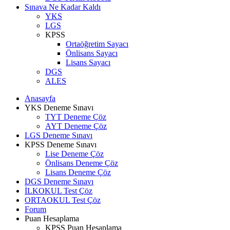
Sınava Ne Kadar Kaldı
YKS
LGS
KPSS
Ortaöğretim Sayacı
Önlisans Sayacı
Lisans Sayacı
DGS
ALES
Anasayfa
YKS Deneme Sınavı
TYT Deneme Çöz
AYT Deneme Çöz
LGS Deneme Sınavı
KPSS Deneme Sınavı
Lise Deneme Çöz
Önlisans Deneme Çöz
Lisans Deneme Çöz
DGS Deneme Sınavı
İLKOKUL Test Çöz
ORTAOKUL Test Çöz
Forum
Puan Hesaplama
KPSS Puan Hesaplama