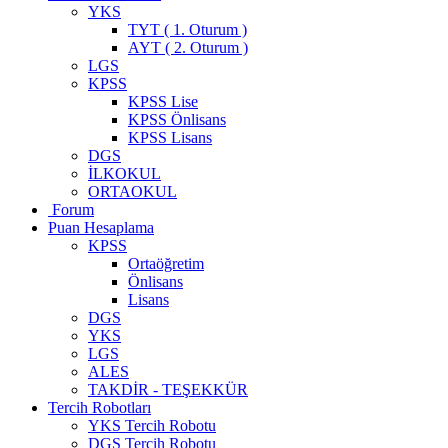
YKS
TYT ( 1. Oturum )
AYT ( 2. Oturum )
LGS
KPSS
KPSS Lise
KPSS Önlisans
KPSS Lisans
DGS
İLKOKUL
ORTAOKUL
Forum
Puan Hesaplama
KPSS
Ortaöğretim
Önlisans
Lisans
DGS
YKS
LGS
ALES
TAKDİR - TEŞEKKÜR
Tercih Robotları
YKS Tercih Robotu
DGS Tercih Robotu