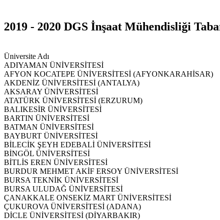
2019 - 2020 DGS İnşaat Mühendisliği Taba
Üniversite Adı
ADIYAMAN ÜNİVERSİTESİ
AFYON KOCATEPE ÜNİVERSİTESİ (AFYONKARAHİSAR)
AKDENİZ ÜNİVERSİTESİ (ANTALYA)
AKSARAY ÜNİVERSİTESİ
ATATÜRK ÜNİVERSİTESİ (ERZURUM)
BALIKESİR ÜNİVERSİTESİ
BARTIN ÜNİVERSİTESİ
BATMAN ÜNİVERSİTESİ
BAYBURT ÜNİVERSİTESİ
BİLECİK ŞEYH EDEBALİ ÜNİVERSİTESİ
BİNGÖL ÜNİVERSİTESİ
BİTLİS EREN ÜNİVERSİTESİ
BURDUR MEHMET AKİF ERSOY ÜNİVERSİTESİ
BURSA TEKNİK ÜNİVERSİTESİ
BURSA ULUDAĞ ÜNİVERSİTESİ
ÇANAKKALE ONSEKİZ MART ÜNİVERSİTESİ
ÇUKUROVA ÜNİVERSİTESİ (ADANA)
DİCLE ÜNİVERSİTESİ (DİYARBAKIR)