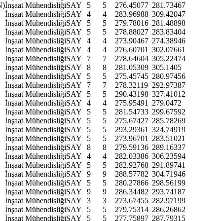
)
İnşaat Mühendisliği
SAY
5
5
276.45077
281.73467
İnşaat Mühendisliği
SAY
4
4
283.96988
309.42047
İnşaat Mühendisliği
SAY
5
5
279.78016
281.48898
İnşaat Mühendisliği
SAY
5
5
278.88027
283.83404
İnşaat Mühendisliği
SAY
4
4
273.90467
274.38946
İnşaat Mühendisliği
SAY
4
4
276.60701
302.07661
İnşaat Mühendisliği
SAY
7
7
278.64604
305.22474
İnşaat Mühendisliği
SAY
8
8
281.05309
305.1405
İnşaat Mühendisliği
SAY
5
5
275.45745
280.97456
İnşaat Mühendisliği
SAY
7
7
278.32119
292.97387
İnşaat Mühendisliği
SAY
5
5
290.43198
327.41012
İnşaat Mühendisliği
SAY
4
4
275.95491
279.0472
İnşaat Mühendisliği
SAY
5
5
281.54733
299.67592
İnşaat Mühendisliği
SAY
5
5
275.67427
285.78269
İnşaat Mühendisliği
SAY
5
5
293.29361
324.74919
İnşaat Mühendisliği
SAY
5
5
273.96701
283.51021
İnşaat Mühendisliği
SAY
8
8
279.59136
289.16337
İnşaat Mühendisliği
SAY
4
4
282.03386
306.23594
İnşaat Mühendisliği
SAY
5
5
282.92768
291.89741
İnşaat Mühendisliği
SAY
9
9
288.57782
304.71946
İnşaat Mühendisliği
SAY
5
5
280.27866
298.56199
İnşaat Mühendisliği
SAY
9
9
286.34482
293.74187
İnşaat Mühendisliği
SAY
3
3
273.67455
282.97199
İnşaat Mühendisliği
SAY
5
5
279.75314
286.26862
İnşaat Mühendisliği
SAY
5
5
277.75897
287.79315