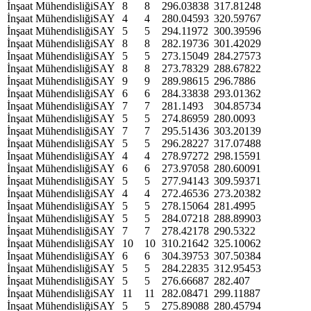
İnşaat Mühendisliği
SAY
8
8
296.03838
317.81248
İnşaat Mühendisliği
SAY
4
4
280.04593
320.59767
İnşaat Mühendisliği
SAY
5
5
294.11972
300.39596
İnşaat Mühendisliği
SAY
8
8
282.19736
301.42029
İnşaat Mühendisliği
SAY
5
5
273.15049
284.27573
İnşaat Mühendisliği
SAY
8
8
273.78329
288.67822
İnşaat Mühendisliği
SAY
9
9
289.98615
296.7886
İnşaat Mühendisliği
SAY
6
6
284.33838
293.01362
İnşaat Mühendisliği
SAY
7
7
281.1493
304.85734
İnşaat Mühendisliği
SAY
5
5
274.86959
280.0093
İnşaat Mühendisliği
SAY
7
7
295.51436
303.20139
İnşaat Mühendisliği
SAY
5
5
296.28227
317.07488
İnşaat Mühendisliği
SAY
4
4
278.97272
298.15591
İnşaat Mühendisliği
SAY
6
6
273.97058
280.60091
İnşaat Mühendisliği
SAY
5
5
277.94143
309.59371
İnşaat Mühendisliği
SAY
4
4
272.46536
273.20382
İnşaat Mühendisliği
SAY
5
5
278.15064
281.4995
İnşaat Mühendisliği
SAY
5
5
284.07218
288.89903
İnşaat Mühendisliği
SAY
7
7
278.42178
290.5322
İnşaat Mühendisliği
SAY
10
10
310.21642
325.10062
İnşaat Mühendisliği
SAY
6
6
304.39753
307.50384
İnşaat Mühendisliği
SAY
5
5
284.22835
312.95453
İnşaat Mühendisliği
SAY
5
5
276.66687
282.407
İnşaat Mühendisliği
SAY
11
11
282.08471
299.11887
İnşaat Mühendisliği
SAY
5
5
275.89088
280.45794