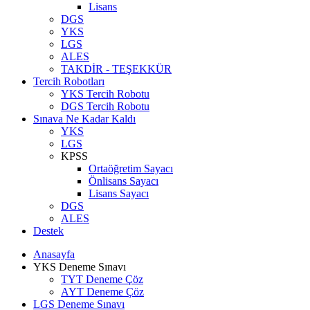
Lisans
DGS
YKS
LGS
ALES
TAKDİR - TEŞEKKÜR
Tercih Robotları
YKS Tercih Robotu
DGS Tercih Robotu
Sınava Ne Kadar Kaldı
YKS
LGS
KPSS
Ortaöğretim Sayacı
Önlisans Sayacı
Lisans Sayacı
DGS
ALES
Destek
Anasayfa
YKS Deneme Sınavı
TYT Deneme Çöz
AYT Deneme Çöz
LGS Deneme Sınavı