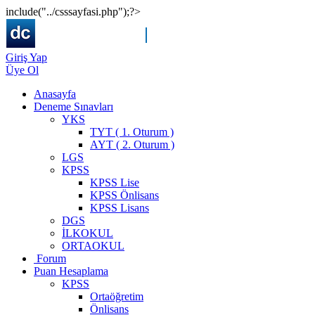
include("../csssayfasi.php");?>
Giriş Yap
Üye Ol
Anasayfa
Deneme Sınavları
YKS
TYT ( 1. Oturum )
AYT ( 2. Oturum )
LGS
KPSS
KPSS Lise
KPSS Önlisans
KPSS Lisans
DGS
İLKOKUL
ORTAOKUL
Forum
Puan Hesaplama
KPSS
Ortaöğretim
Önlisans