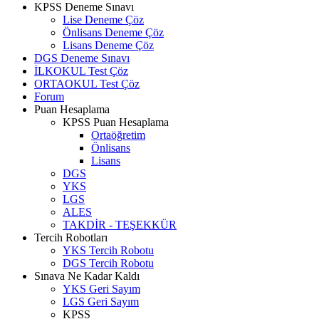
KPSS Deneme Sınavı
Lise Deneme Çöz
Önlisans Deneme Çöz
Lisans Deneme Çöz
DGS Deneme Sınavı
İLKOKUL Test Çöz
ORTAOKUL Test Çöz
Forum
Puan Hesaplama
KPSS Puan Hesaplama
Ortaöğretim
Önlisans
Lisans
DGS
YKS
LGS
ALES
TAKDİR - TEŞEKKÜR
Tercih Robotları
YKS Tercih Robotu
DGS Tercih Robotu
Sınava Ne Kadar Kaldı
YKS Geri Sayım
LGS Geri Sayım
KPSS