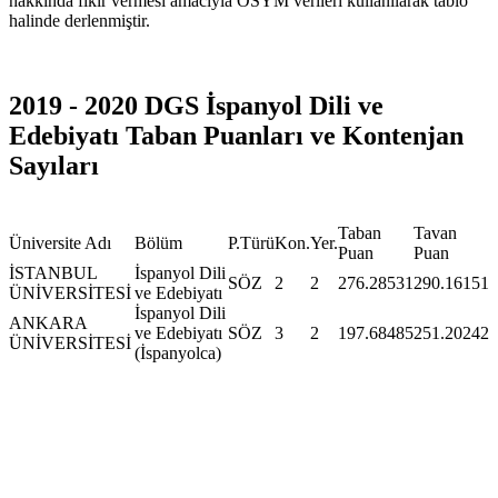
hakkında fikir vermesi amacıyla ÖSYM verileri kullanılarak tablo
halinde derlenmiştir.
2019 - 2020 DGS İspanyol Dili ve
Edebiyatı Taban Puanları ve Kontenjan
Sayıları
Taban
Tavan
Üniversite Adı
Bölüm
P.Türü
Kon.
Yer.
Puan
Puan
İSTANBUL
İspanyol Dili
SÖZ
2
2
276.28531
290.16151
ÜNİVERSİTESİ
ve Edebiyatı
İspanyol Dili
ANKARA
ve Edebiyatı
SÖZ
3
2
197.68485
251.20242
ÜNİVERSİTESİ
(İspanyolca)