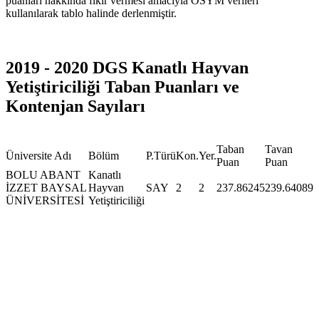
puanları hakkında fikir vermesi amacıyla ÖSYM verileri
kullanılarak tablo halinde derlenmiştir.
2019 - 2020 DGS Kanatlı Hayvan
Yetiştiriciliği Taban Puanları ve
Kontenjan Sayıları
Taban
Tavan
Üniversite Adı
Bölüm
P.Türü
Kon.
Yer.
Puan
Puan
BOLU ABANT
Kanatlı
İZZET BAYSAL
Hayvan
SAY
2
2
237.86245
239.64089
ÜNİVERSİTESİ
Yetiştiriciliği