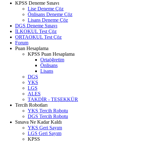
KPSS Deneme Sınavı
Lise Deneme Çöz
Önlisans Deneme Çöz
Lisans Deneme Çöz
DGS Deneme Sınavı
İLKOKUL Test Çöz
ORTAOKUL Test Çöz
Forum
Puan Hesaplama
KPSS Puan Hesaplama
Ortaöğretim
Önlisans
Lisans
DGS
YKS
LGS
ALES
TAKDİR - TEŞEKKÜR
Tercih Robotları
YKS Tercih Robotu
DGS Tercih Robotu
Sınava Ne Kadar Kaldı
YKS Geri Sayım
LGS Geri Sayım
KPSS