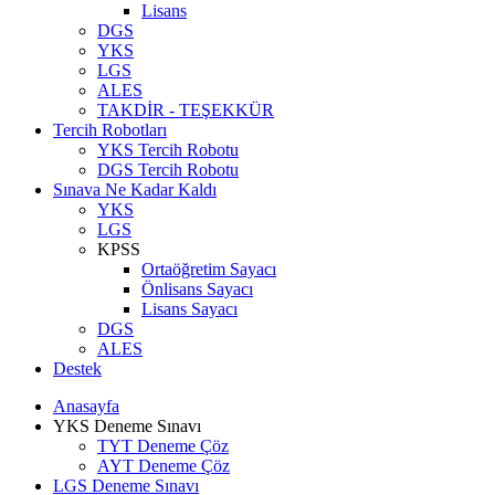
Lisans
DGS
YKS
LGS
ALES
TAKDİR - TEŞEKKÜR
Tercih Robotları
YKS Tercih Robotu
DGS Tercih Robotu
Sınava Ne Kadar Kaldı
YKS
LGS
KPSS
Ortaöğretim Sayacı
Önlisans Sayacı
Lisans Sayacı
DGS
ALES
Destek
Anasayfa
YKS Deneme Sınavı
TYT Deneme Çöz
AYT Deneme Çöz
LGS Deneme Sınavı