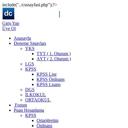
include("../csssayfasi.php");?>
Giriş Yap
Üye Ol
Anasayfa
Deneme Sınavları
YKS
TYT ( 1. Oturum )
AYT ( 2. Oturum )
LGS
KPSS
KPSS Lise
KPSS Önlisans
KPSS Lisans
DGS
İLKOKUL
ORTAOKUL
Forum
Puan Hesaplama
KPSS
Ortaöğretim
Önlisans