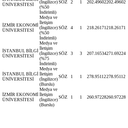
(İngilizce)
SÖZ
2
1
202.49602
202.49602
ÜNİVERSİTESİ
(%50
İndirimli)
Medya ve
İletişim
İZMİR EKONOMİ
(İngilizce)
SÖZ
4
1
218.26171
218.26171
ÜNİVERSİTESİ
(%50
İndirimli)
Medya ve
İletişim
İSTANBUL BİLGİ
(İngilizce)
SÖZ
3
3
207.16534
271.69224
ÜNİVERSİTESİ
(%75
İndirimli)
Medya ve
İSTANBUL BİLGİ
İletişim
SÖZ
1
1
278.95112
278.95112
ÜNİVERSİTESİ
(İngilizce)
(Burslu)
Medya ve
İZMİR EKONOMİ
İletişim
SÖZ
1
1
260.97228
260.97228
ÜNİVERSİTESİ
(İngilizce)
(Burslu)