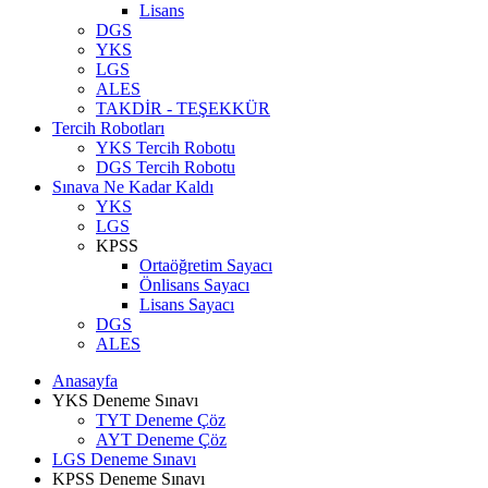
Lisans
DGS
YKS
LGS
ALES
TAKDİR - TEŞEKKÜR
Tercih Robotları
YKS Tercih Robotu
DGS Tercih Robotu
Sınava Ne Kadar Kaldı
YKS
LGS
KPSS
Ortaöğretim Sayacı
Önlisans Sayacı
Lisans Sayacı
DGS
ALES
Anasayfa
YKS Deneme Sınavı
TYT Deneme Çöz
AYT Deneme Çöz
LGS Deneme Sınavı
KPSS Deneme Sınavı