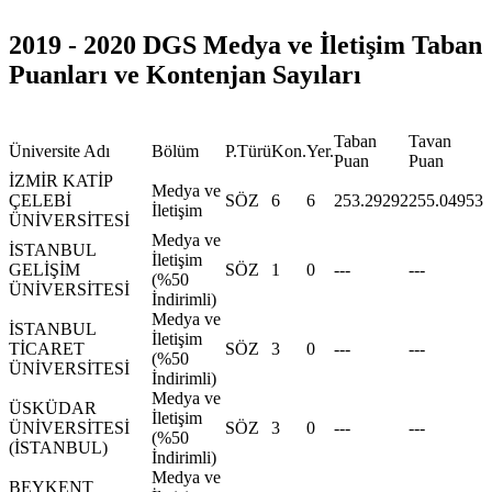
2019 - 2020 DGS Medya ve İletişim Taban
Puanları ve Kontenjan Sayıları
Taban
Tavan
Üniversite Adı
Bölüm
P.Türü
Kon.
Yer.
Puan
Puan
İZMİR KATİP
Medya ve
ÇELEBİ
SÖZ
6
6
253.29292
255.04953
İletişim
ÜNİVERSİTESİ
Medya ve
İSTANBUL
İletişim
GELİŞİM
SÖZ
1
0
---
---
(%50
ÜNİVERSİTESİ
İndirimli)
Medya ve
İSTANBUL
İletişim
TİCARET
SÖZ
3
0
---
---
(%50
ÜNİVERSİTESİ
İndirimli)
Medya ve
ÜSKÜDAR
İletişim
ÜNİVERSİTESİ
SÖZ
3
0
---
---
(%50
(İSTANBUL)
İndirimli)
Medya ve
BEYKENT