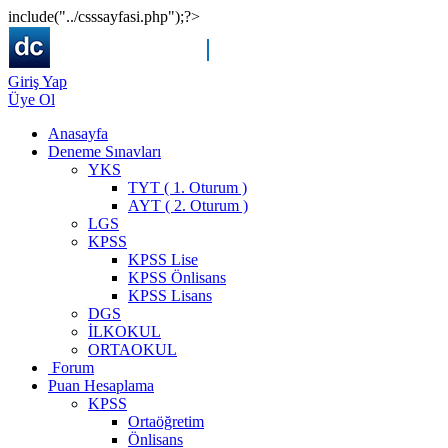
include("../csssayfasi.php");?>
Giriş Yap
Üye Ol
Anasayfa
Deneme Sınavları
YKS
TYT ( 1. Oturum )
AYT ( 2. Oturum )
LGS
KPSS
KPSS Lise
KPSS Önlisans
KPSS Lisans
DGS
İLKOKUL
ORTAOKUL
Forum
Puan Hesaplama
KPSS
Ortaöğretim
Önlisans