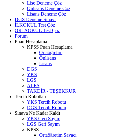
Lise Deneme Çöz
Önlisans Deneme Çöz
Lisans Deneme Çöz
DGS Deneme Sınavı
İLKOKUL Test Çöz
ORTAOKUL Test Çöz
Forum
Puan Hesaplama
KPSS Puan Hesaplama
Ortaöğretim
Önlisans
Lisans
DGS
YKS
LGS
ALES
TAKDİR - TEŞEKKÜR
Tercih Robotları
YKS Tercih Robotu
DGS Tercih Robotu
Sınava Ne Kadar Kaldı
YKS Geri Sayım
LGS Geri Sayım
KPSS
Ortaöğretim Sayacı