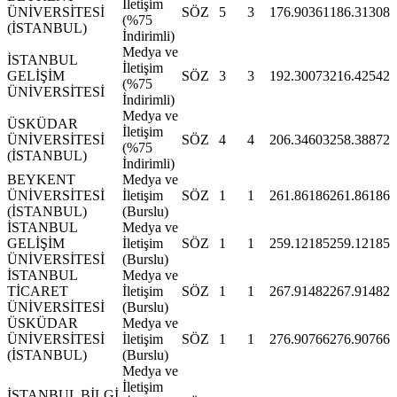
İletişim
ÜNİVERSİTESİ
SÖZ
5
3
176.90361
186.31308
(%75
(İSTANBUL)
İndirimli)
Medya ve
İSTANBUL
İletişim
GELİŞİM
SÖZ
3
3
192.30073
216.42542
(%75
ÜNİVERSİTESİ
İndirimli)
Medya ve
ÜSKÜDAR
İletişim
ÜNİVERSİTESİ
SÖZ
4
4
206.34603
258.38872
(%75
(İSTANBUL)
İndirimli)
BEYKENT
Medya ve
ÜNİVERSİTESİ
İletişim
SÖZ
1
1
261.86186
261.86186
(İSTANBUL)
(Burslu)
İSTANBUL
Medya ve
GELİŞİM
İletişim
SÖZ
1
1
259.12185
259.12185
ÜNİVERSİTESİ
(Burslu)
İSTANBUL
Medya ve
TİCARET
İletişim
SÖZ
1
1
267.91482
267.91482
ÜNİVERSİTESİ
(Burslu)
ÜSKÜDAR
Medya ve
ÜNİVERSİTESİ
İletişim
SÖZ
1
1
276.90766
276.90766
(İSTANBUL)
(Burslu)
Medya ve
İletişim
İSTANBUL BİLGİ