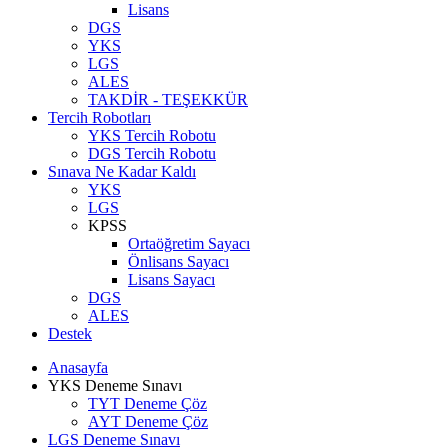
Lisans
DGS
YKS
LGS
ALES
TAKDİR - TEŞEKKÜR
Tercih Robotları
YKS Tercih Robotu
DGS Tercih Robotu
Sınava Ne Kadar Kaldı
YKS
LGS
KPSS
Ortaöğretim Sayacı
Önlisans Sayacı
Lisans Sayacı
DGS
ALES
Destek
Anasayfa
YKS Deneme Sınavı
TYT Deneme Çöz
AYT Deneme Çöz
LGS Deneme Sınavı