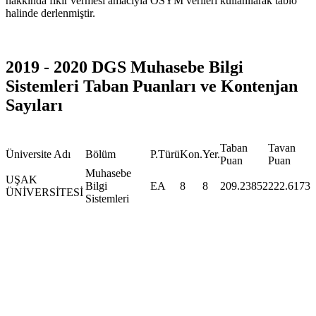
hakkında fikir vermesi amacıyla ÖSYM verileri kullanılarak tablo
halinde derlenmiştir.
2019 - 2020 DGS Muhasebe Bilgi
Sistemleri Taban Puanları ve Kontenjan
Sayıları
Taban
Tavan
Üniversite Adı
Bölüm
P.Türü
Kon.
Yer.
Puan
Puan
Muhasebe
UŞAK
Bilgi
EA
8
8
209.23852
222.6173
ÜNİVERSİTESİ
Sistemleri