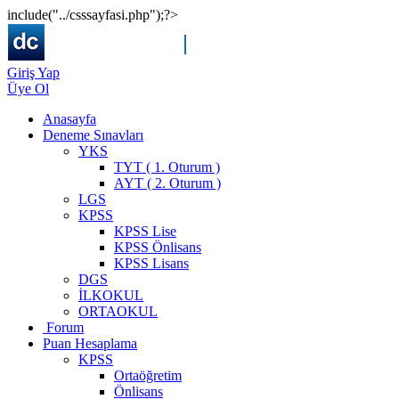
include("../csssayfasi.php");?>
Giriş Yap
Üye Ol
Anasayfa
Deneme Sınavları
YKS
TYT ( 1. Oturum )
AYT ( 2. Oturum )
LGS
KPSS
KPSS Lise
KPSS Önlisans
KPSS Lisans
DGS
İLKOKUL
ORTAOKUL
Forum
Puan Hesaplama
KPSS
Ortaöğretim
Önlisans