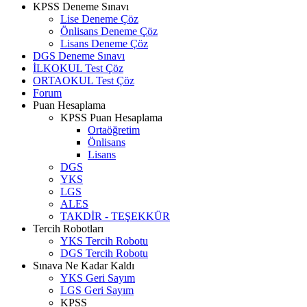
KPSS Deneme Sınavı
Lise Deneme Çöz
Önlisans Deneme Çöz
Lisans Deneme Çöz
DGS Deneme Sınavı
İLKOKUL Test Çöz
ORTAOKUL Test Çöz
Forum
Puan Hesaplama
KPSS Puan Hesaplama
Ortaöğretim
Önlisans
Lisans
DGS
YKS
LGS
ALES
TAKDİR - TEŞEKKÜR
Tercih Robotları
YKS Tercih Robotu
DGS Tercih Robotu
Sınava Ne Kadar Kaldı
YKS Geri Sayım
LGS Geri Sayım
KPSS