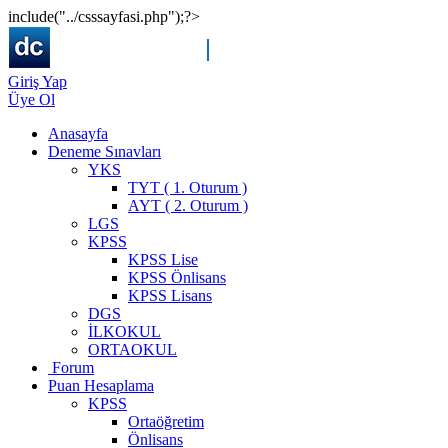
include("../csssayfasi.php");?>
Giriş Yap
Üye Ol
Anasayfa
Deneme Sınavları
YKS
TYT ( 1. Oturum )
AYT ( 2. Oturum )
LGS
KPSS
KPSS Lise
KPSS Önlisans
KPSS Lisans
DGS
İLKOKUL
ORTAOKUL
Forum
Puan Hesaplama
KPSS
Ortaöğretim
Önlisans