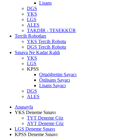
Lisans
DGS
YKS
LGS
ALES
TAKDİR - TEŞEKKÜR
Tercih Robotları
YKS Tercih Robotu
DGS Tercih Robotu
Sınava Ne Kadar Kaldı
YKS
LGS
KPSS
Ortaöğretim Sayacı
Önlisans Sayacı
Lisans Sayacı
DGS
ALES
Anasayfa
YKS Deneme Sınavı
TYT Deneme Çöz
AYT Deneme Çöz
LGS Deneme Sınavı
KPSS Deneme Sınavı