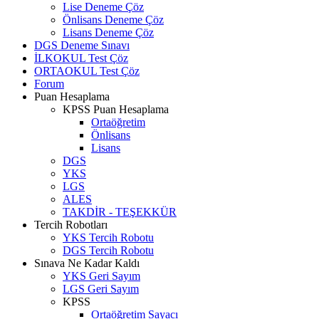
Lise Deneme Çöz
Önlisans Deneme Çöz
Lisans Deneme Çöz
DGS Deneme Sınavı
İLKOKUL Test Çöz
ORTAOKUL Test Çöz
Forum
Puan Hesaplama
KPSS Puan Hesaplama
Ortaöğretim
Önlisans
Lisans
DGS
YKS
LGS
ALES
TAKDİR - TEŞEKKÜR
Tercih Robotları
YKS Tercih Robotu
DGS Tercih Robotu
Sınava Ne Kadar Kaldı
YKS Geri Sayım
LGS Geri Sayım
KPSS
Ortaöğretim Sayacı