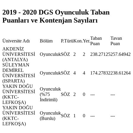
2019 - 2020 DGS Oyunculuk Taban
Puanları ve Kontenjan Sayıları
Taban
Tavan
Üniversite Adı
Bölüm
P.Türü
Kon.
Yer.
Puan
Puan
AKDENİZ
ÜNİVERSİTESİ
Oyunculuk
SÖZ
2
2
238.27125
257.64942
(ANTALYA)
SÜLEYMAN
DEMİREL
Oyunculuk
SÖZ
4
4
174.27832
238.61264
ÜNİVERSİTESİ
(ISPARTA)
YAKIN DOĞU
Oyunculuk
ÜNİVERSİTESİ
(%75
SÖZ
2
0
---
---
(KKTC-
İndirimli)
LEFKOŞA)
YAKIN DOĞU
ÜNİVERSİTESİ
Oyunculuk
SÖZ
1
0
---
---
(KKTC-
(Burslu)
LEFKOŞA)