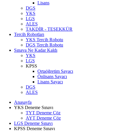
Lisans
DGS
YKS
LGS
ALES
TAKDİR - TEŞEKKÜR
Tercih Robotları
YKS Tercih Robotu
DGS Tercih Robotu
Sınava Ne Kadar Kaldı
YKS
LGS
KPSS
Ortaöğretim Sayacı
Önlisans Sayacı
Lisans Sayacı
DGS
ALES
Anasayfa
YKS Deneme Sınavı
TYT Deneme Çöz
AYT Deneme Çöz
LGS Deneme Sınavı
KPSS Deneme Sınavı