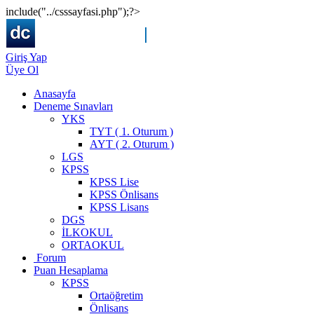
include("../csssayfasi.php");?>
Giriş Yap
Üye Ol
Anasayfa
Deneme Sınavları
YKS
TYT ( 1. Oturum )
AYT ( 2. Oturum )
LGS
KPSS
KPSS Lise
KPSS Önlisans
KPSS Lisans
DGS
İLKOKUL
ORTAOKUL
Forum
Puan Hesaplama
KPSS
Ortaöğretim
Önlisans