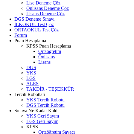
Lise Deneme Çöz
Önlisans Deneme Çöz
Lisans Deneme Çöz
DGS Deneme Sınavı
İLKOKUL Test Çöz
ORTAOKUL Test Çöz
Forum
Puan Hesaplama
KPSS Puan Hesaplama
Ortaöğretim
Önlisans
Lisans
DGS
YKS
LGS
ALES
TAKDİR - TEŞEKKÜR
Tercih Robotları
YKS Tercih Robotu
DGS Tercih Robotu
Sınava Ne Kadar Kaldı
YKS Geri Sayım
LGS Geri Sayım
KPSS
Ortaöğretim Sayacı