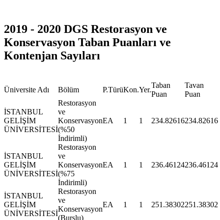
2019 - 2020 DGS Restorasyon ve
Konservasyon Taban Puanları ve
Kontenjan Sayıları
Taban
Tavan
Üniversite Adı
Bölüm
P.Türü
Kon.
Yer.
Puan
Puan
Restorasyon
İSTANBUL
ve
GELİŞİM
Konservasyon
EA
1
1
234.82616
234.82616
ÜNİVERSİTESİ
(%50
İndirimli)
Restorasyon
İSTANBUL
ve
GELİŞİM
Konservasyon
EA
1
1
236.46124
236.46124
ÜNİVERSİTESİ
(%75
İndirimli)
Restorasyon
İSTANBUL
ve
GELİŞİM
EA
1
1
251.38302
251.38302
Konservasyon
ÜNİVERSİTESİ
(Burslu)