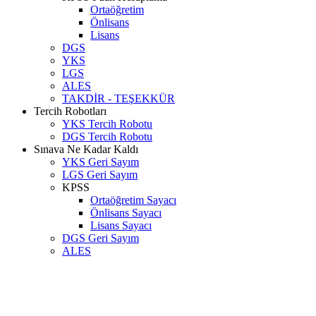
Ortaöğretim
Önlisans
Lisans
DGS
YKS
LGS
ALES
TAKDİR - TEŞEKKÜR
Tercih Robotları
YKS Tercih Robotu
DGS Tercih Robotu
Sınava Ne Kadar Kaldı
YKS Geri Sayım
LGS Geri Sayım
KPSS
Ortaöğretim Sayacı
Önlisans Sayacı
Lisans Sayacı
DGS Geri Sayım
ALES