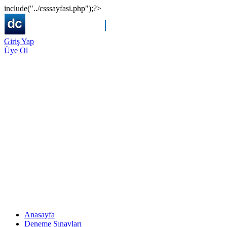
include("../csssayfasi.php");?>
Giriş Yap
Üye Ol
Anasayfa
Deneme Sınavları