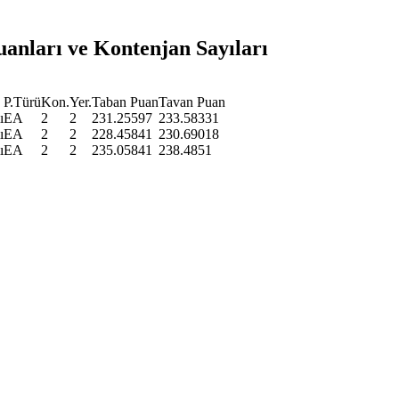
uanları ve Kontenjan Sayıları
P.Türü
Kon.
Yer.
Taban Puan
Tavan Puan
ı
EA
2
2
231.25597
233.58331
ı
EA
2
2
228.45841
230.69018
ı
EA
2
2
235.05841
238.4851