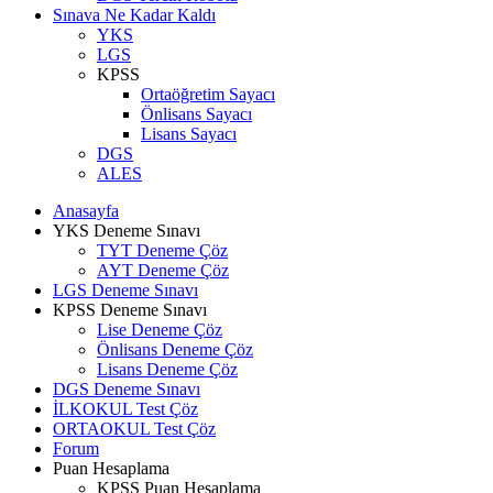
Sınava Ne Kadar Kaldı
YKS
LGS
KPSS
Ortaöğretim Sayacı
Önlisans Sayacı
Lisans Sayacı
DGS
ALES
Anasayfa
YKS Deneme Sınavı
TYT Deneme Çöz
AYT Deneme Çöz
LGS Deneme Sınavı
KPSS Deneme Sınavı
Lise Deneme Çöz
Önlisans Deneme Çöz
Lisans Deneme Çöz
DGS Deneme Sınavı
İLKOKUL Test Çöz
ORTAOKUL Test Çöz
Forum
Puan Hesaplama
KPSS Puan Hesaplama