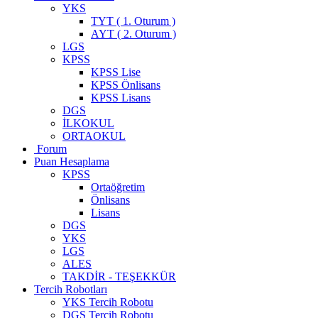
YKS
TYT ( 1. Oturum )
AYT ( 2. Oturum )
LGS
KPSS
KPSS Lise
KPSS Önlisans
KPSS Lisans
DGS
İLKOKUL
ORTAOKUL
Forum
Puan Hesaplama
KPSS
Ortaöğretim
Önlisans
Lisans
DGS
YKS
LGS
ALES
TAKDİR - TEŞEKKÜR
Tercih Robotları
YKS Tercih Robotu
DGS Tercih Robotu