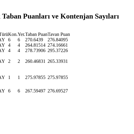
 Taban Puanları ve Kontenjan Sayıları
Türü
Kon.
Yer.
Taban Puan
Tavan Puan
AY
6
6
270.6439
276.84095
AY
4
4
264.81514
274.16661
AY
4
4
278.73906
295.37226
AY
2
2
260.46831
265.33931
AY
1
1
275.97855
275.97855
AY
6
6
267.59497
276.69527