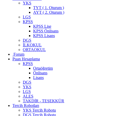
YKS
TYT ( 1. Oturum )
AYT ( 2. Oturum )
LGS
KPSS
KPSS Lise
KPSS Önlisans
KPSS Lisans
DGS
İLKOKUL
ORTAOKUL
Forum
Puan Hesaplama
KPSS
Ortaöğretim
Önlisans
Lisans
DGS
YKS
LGS
ALES
TAKDİR - TEŞEKKÜR
Tercih Robotları
YKS Tercih Robotu
DGS Tercih Robotu