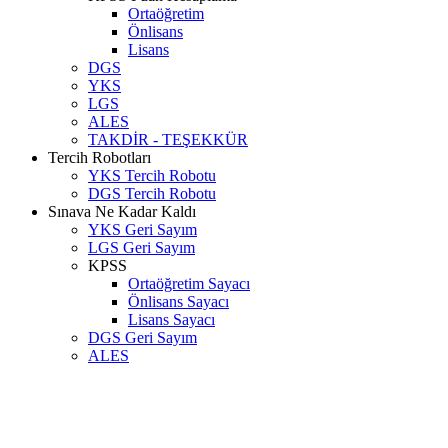
Ortaöğretim
Önlisans
Lisans
DGS
YKS
LGS
ALES
TAKDİR - TEŞEKKÜR
Tercih Robotları
YKS Tercih Robotu
DGS Tercih Robotu
Sınava Ne Kadar Kaldı
YKS Geri Sayım
LGS Geri Sayım
KPSS
Ortaöğretim Sayacı
Önlisans Sayacı
Lisans Sayacı
DGS Geri Sayım
ALES