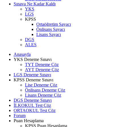
Sınava Ne Kadar Kaldı
YKS
LGS
KPSS
Ortaöğretim Sayacı
Önlisans Sayacı
Lisans Sayacı
DGS
ALES
Anasayfa
YKS Deneme Sınavı
TYT Deneme Çöz
AYT Deneme Çöz
LGS Deneme Sınavı
KPSS Deneme Sınavı
Lise Deneme Çöz
Önlisans Deneme Çöz
Lisans Deneme Çöz
DGS Deneme Sınavı
İLKOKUL Test Çöz
ORTAOKUL Test Çöz
Forum
Puan Hesaplama
KPSS Puan Hesaplama