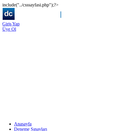
include("../csssayfasi.php");?>
Giriş Yap
Üye Ol
Anasayfa
Deneme Sınavları