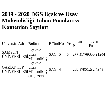
2019 - 2020 DGS Uçak ve Uzay
Mühendisliği Taban Puanları ve
Kontenjan Sayıları
Taban
Tavan
Üniversite Adı
Bölüm
P.Türü
Kon.
Yer.
Puan
Puan
Uçak ve
SAMSUN
Uzay
SAY
5
5
277.31769
300.21204
ÜNİVERSİTESİ
Mühendisliği
Uçak ve
GAZİANTEP
Uzay
SAY
4
4
269.57951
282.4345
ÜNİVERSİTESİ
Mühendisliği
(İngilizce)