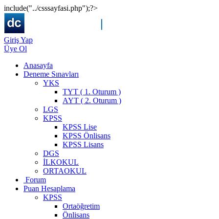
include("../csssayfasi.php");?>
Giriş Yap
Üye Ol
Anasayfa
Deneme Sınavları
YKS
TYT ( 1. Oturum )
AYT ( 2. Oturum )
LGS
KPSS
KPSS Lise
KPSS Önlisans
KPSS Lisans
DGS
İLKOKUL
ORTAOKUL
Forum
Puan Hesaplama
KPSS
Ortaöğretim
Önlisans