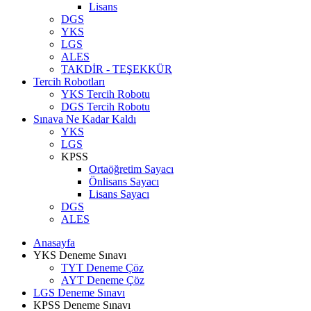
Lisans
DGS
YKS
LGS
ALES
TAKDİR - TEŞEKKÜR
Tercih Robotları
YKS Tercih Robotu
DGS Tercih Robotu
Sınava Ne Kadar Kaldı
YKS
LGS
KPSS
Ortaöğretim Sayacı
Önlisans Sayacı
Lisans Sayacı
DGS
ALES
Anasayfa
YKS Deneme Sınavı
TYT Deneme Çöz
AYT Deneme Çöz
LGS Deneme Sınavı
KPSS Deneme Sınavı