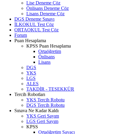
Lise Deneme Çöz
Önlisans Deneme Çöz
Lisans Deneme Çöz
DGS Deneme Sınavı
İLKOKUL Test Çöz
ORTAOKUL Test Çöz
Forum
Puan Hesaplama
KPSS Puan Hesaplama
Ortaöğretim
Önlisans
Lisans
DGS
YKS
LGS
ALES
TAKDİR - TEŞEKKÜR
Tercih Robotları
YKS Tercih Robotu
DGS Tercih Robotu
Sınava Ne Kadar Kaldı
YKS Geri Sayım
LGS Geri Sayım
KPSS
Ortaöğretim Sayacı