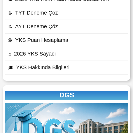
TYT Deneme Çöz
📝
AYT Deneme Çöz
📝
YKS Puan Hesaplama
🕵
2026 YKS Sayacı
⏳
YKS Hakkında Bilgileri
🎓
DGS