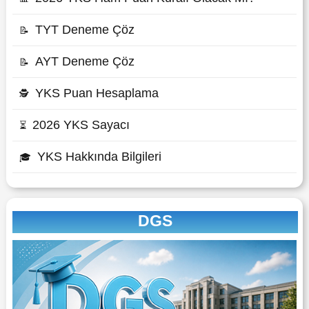
TYT Deneme Çöz
📝
AYT Deneme Çöz
📝
YKS Puan Hesaplama
🕵
2026 YKS Sayacı
⏳
YKS Hakkında Bilgileri
🎓
DGS