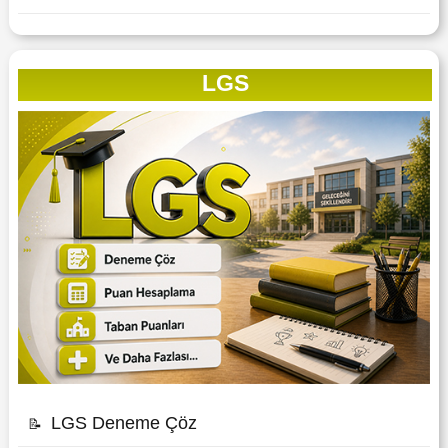
LGS
LGS Deneme Çöz
📝