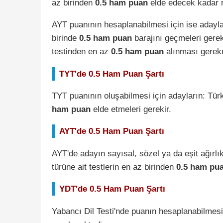
az birinden
0.5 ham puan
elde edecek kadar n
AYT puanının hesaplanabilmesi için ise adaylar
birinde
0.5 ham puan
barajını geçmeleri gerek
testinden en az
0.5 ham puan
alınması gerek
TYT'de 0.5 Ham Puan Şartı
TYT puanının oluşabilmesi için adayların: Tü
ham puan
elde etmeleri gerekir.
AYT'de 0.5 Ham Puan Şartı
AYT'de adayın sayısal, sözel ya da eşit ağırlı
türüne ait testlerin en az birinden
0.5 ham pu
YDT'de 0.5 Ham Puan Şartı
Yabancı Dil Testi'nde puanın hesaplanabilmesi