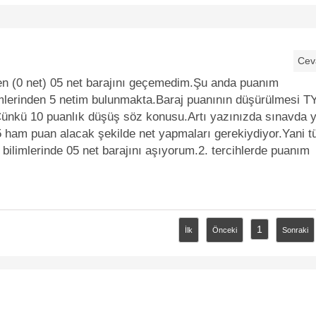
Cev
en (0 net) 05 net barajını geçemedim.Şu anda puanım
imlerinden 5 netim bulunmakta.Baraj puanının düşürülmesi T
Çünkü 10 puanlık düşüş söz konusu.Artı yazınızda sınavda 
 05 ham puan alacak şekilde net yapmaları gerekiydiyor.Yani t
bilimlerinde 05 net barajını aşıyorum.2. tercihlerde puanım
1
İlk
Önceki
Sonraki