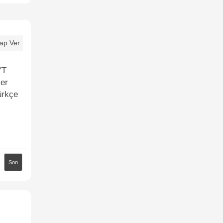
ap Ver
YT
yer
ürkçe
Son