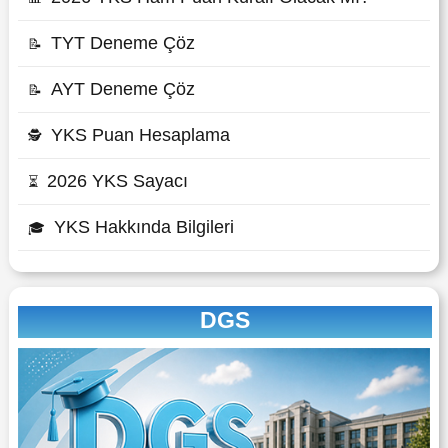
TYT Deneme Çöz
📝
AYT Deneme Çöz
📝
YKS Puan Hesaplama
🕵
2026 YKS Sayacı
⏳
YKS Hakkında Bilgileri
🎓
DGS