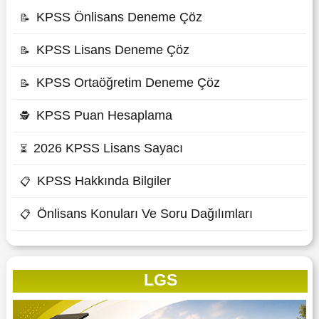
KPSS Önlisans Deneme Çöz
📝
KPSS Lisans Deneme Çöz
📝
KPSS Ortaöğretim Deneme Çöz
📝
KPSS Puan Hesaplama
🕵
2026 KPSS Lisans Sayacı
⏳
KPSS Hakkında Bilgiler
📋
Önlisans Konuları Ve Soru Dağılımları
📋
LGS